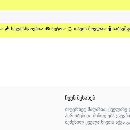
ᲮᲔᲚᲡᲐᲬᲧᲝᲔᲑᲘ
ᲐᲕᲢᲝ
ᲗᲐᲕᲘᲡ ᲛᲝᲕᲚᲐ
ᲡᲐᲑᲐᲕᲨᲕ
ᲩᲕᲔᲜ ᲨᲔᲡᲐᲮᲔᲑ
ინტერნეტ მაღაზია, ყველაზე
პირობებით. მიწოდება ქვეყნი
შეძენილ ყველა ნივთს აქვს გ