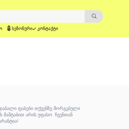
Ო
ᲡᲔᲖᲝᲜᲣᲠᲘ
ᲙᲝᲜᲢᲐᲥᲢᲘ
 დაბალი ფასები თქვენზე მორგებული
ს მაშტაბით არის უფასო. ჩვენთან
არანტია!