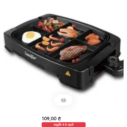
109,00
₾
თვეში 4 ₾-დან