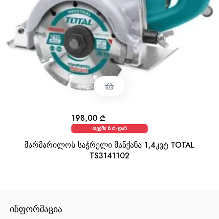
198,00
₾
თვეში 8 ₾-დან
მარმარილოს საჭრელი მანქანა 1,4კვტ TOTAL
TS3141102
ᲘᲜᲤᲝᲠᲛᲐᲪᲘᲐ