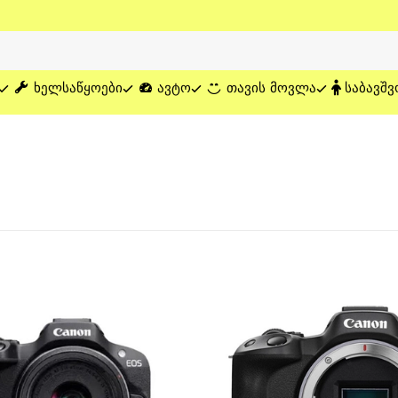
ᲮᲔᲚᲡᲐᲬᲧᲝᲔᲑᲘ
ᲐᲕᲢᲝ
ᲗᲐᲕᲘᲡ ᲛᲝᲕᲚᲐ
ᲡᲐᲑᲐᲕᲨᲕ