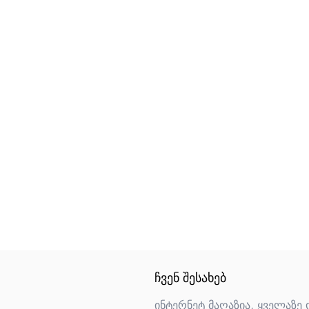
ᲩᲕᲔᲜ ᲨᲔᲡᲐᲮᲔᲑ
ინტერნეტ მაღაზია, ყველაზე