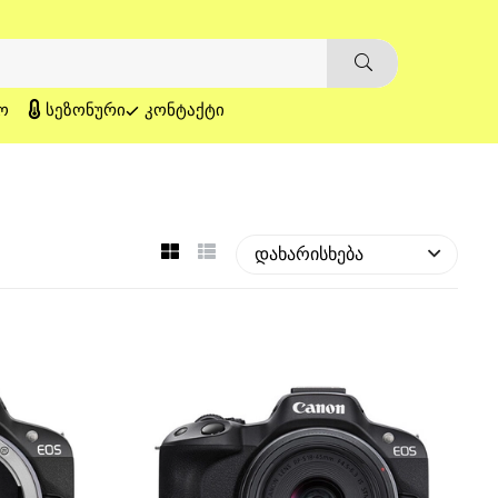
Ო
ᲡᲔᲖᲝᲜᲣᲠᲘ
ᲙᲝᲜᲢᲐᲥᲢᲘ
დახარისხება