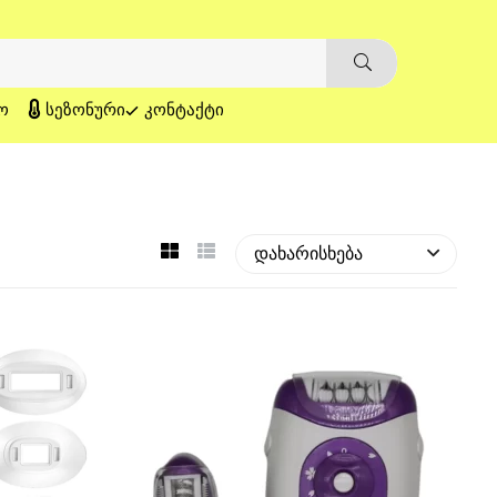
Ო
ᲡᲔᲖᲝᲜᲣᲠᲘ
ᲙᲝᲜᲢᲐᲥᲢᲘ
დახარისხება