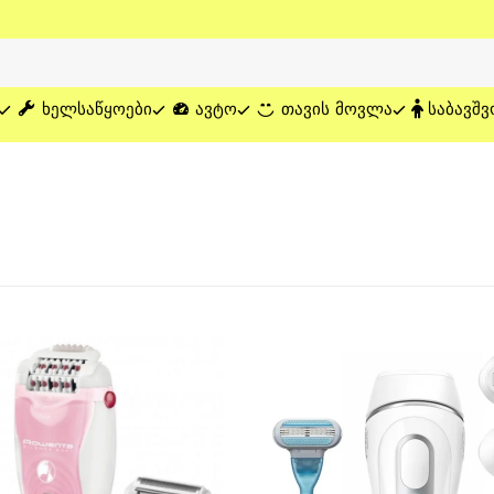
ᲮᲔᲚᲡᲐᲬᲧᲝᲔᲑᲘ
ᲐᲕᲢᲝ
ᲗᲐᲕᲘᲡ ᲛᲝᲕᲚᲐ
ᲡᲐᲑᲐᲕᲨᲕ