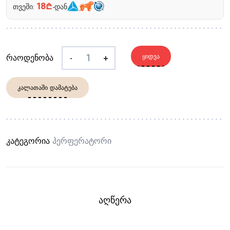
18₾
თვეში:
-დან
რაოდენობა
-
+
ᲧᲘᲓᲕᲐ
ᲙᲐᲚᲐᲗᲐᲨᲘ ᲓᲐᲛᲐᲢᲔᲑᲐ
კატეგორია
Პერფერატორი
ᲐᲦᲬᲔᲠᲐ