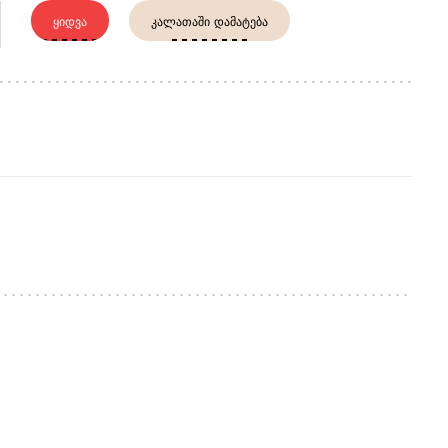
ᲧᲘᲓᲕᲐ
ᲙᲐᲚᲐᲗᲐᲨᲘ ᲓᲐᲛᲐᲢᲔᲑᲐ