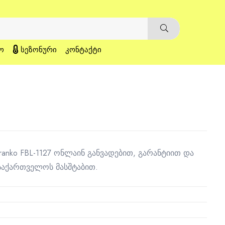
Ო
ᲡᲔᲖᲝᲜᲣᲠᲘ
ᲙᲝᲜᲢᲐᲥᲢᲘ
ranko FBL-1127 ონლაინ განვადებით, გარანტიით და
საქართველოს მასშტაბით.