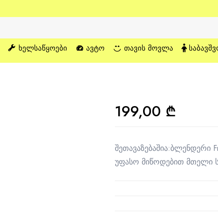
ᲮᲔᲚᲡᲐᲬᲧᲝᲔᲑᲘ
ᲐᲕᲢᲝ
ᲗᲐᲕᲘᲡ ᲛᲝᲕᲚᲐ
ᲡᲐᲑᲐᲕᲨᲕ
199,00
₾
შეთავაზებაშია:ბლენდერი F
უფასო მიწოდებით მთელი 