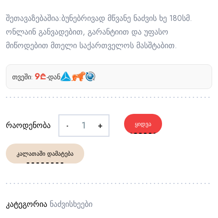
შეთავაზებაშია:ბუნებრივად მწვანე ნაძვის ხე 180სმ.
ონლაინ განვადებით, გარანტიით და უფასო
მიწოდებით მთელი საქართველოს მასშტაბით.
9₾
თვეში:
-დან
რაოდენობა
-
+
ᲧᲘᲓᲕᲐ
ᲙᲐᲚᲐᲗᲐᲨᲘ ᲓᲐᲛᲐᲢᲔᲑᲐ
კატეგორია
Ნაძვისხეები