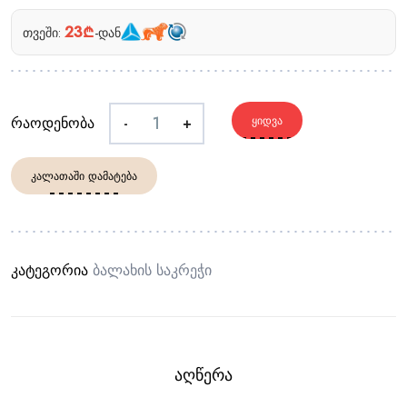
23₾
თვეში:
-დან
რაოდენობა
-
+
ᲧᲘᲓᲕᲐ
ᲙᲐᲚᲐᲗᲐᲨᲘ ᲓᲐᲛᲐᲢᲔᲑᲐ
კატეგორია
Ბალახის Საკრეჭი
ᲐᲦᲬᲔᲠᲐ