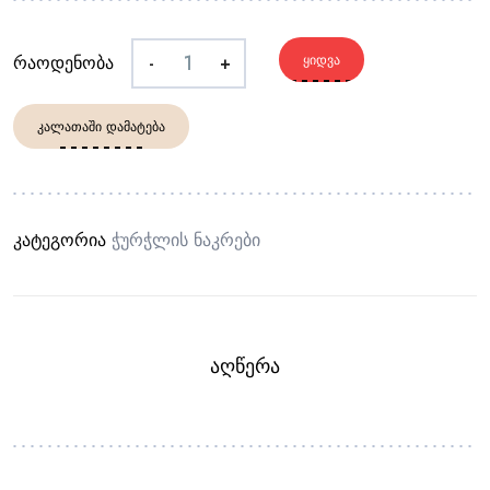
რაოდენობა
-
+
ᲧᲘᲓᲕᲐ
ᲙᲐᲚᲐᲗᲐᲨᲘ ᲓᲐᲛᲐᲢᲔᲑᲐ
კატეგორია
Ჭურჭლის Ნაკრები
ᲐᲦᲬᲔᲠᲐ