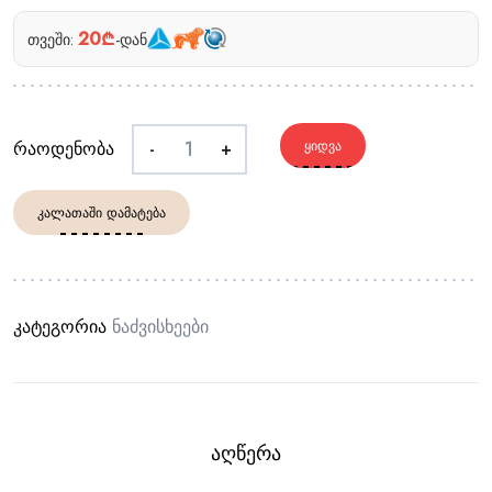
20₾
თვეში:
-დან
რაოდენობა
-
+
ᲧᲘᲓᲕᲐ
ᲙᲐᲚᲐᲗᲐᲨᲘ ᲓᲐᲛᲐᲢᲔᲑᲐ
კატეგორია
Ნაძვისხეები
ᲐᲦᲬᲔᲠᲐ