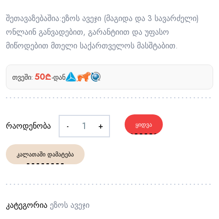
შეთავაზებაშია:ეზოს ავეჯი (მაგიდა და 3 სავარძელი)
ონლაინ განვადებით, გარანტიით და უფასო
მიწოდებით მთელი საქართველოს მასშტაბით.
50₾
თვეში:
-დან
რაოდენობა
-
+
ᲧᲘᲓᲕᲐ
ᲙᲐᲚᲐᲗᲐᲨᲘ ᲓᲐᲛᲐᲢᲔᲑᲐ
კატეგორია
Ეზოს Ავეჯი