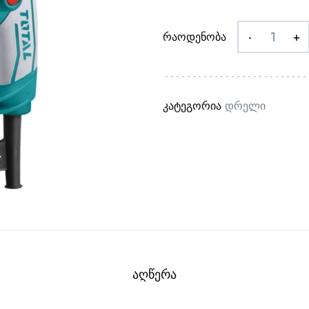
რაოდენობა
-
+
კატეგორია
Დრელი
ᲐᲦᲬᲔᲠᲐ