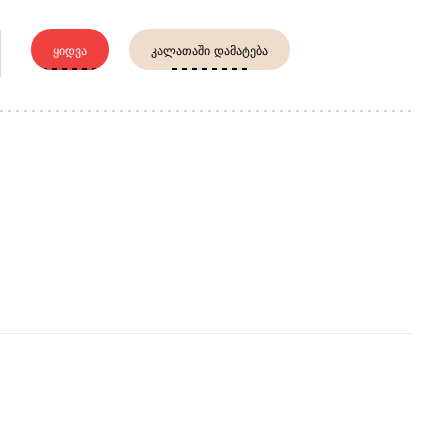
ᲧᲘᲓᲕᲐ
ᲙᲐᲚᲐᲗᲐᲨᲘ ᲓᲐᲛᲐᲢᲔᲑᲐ