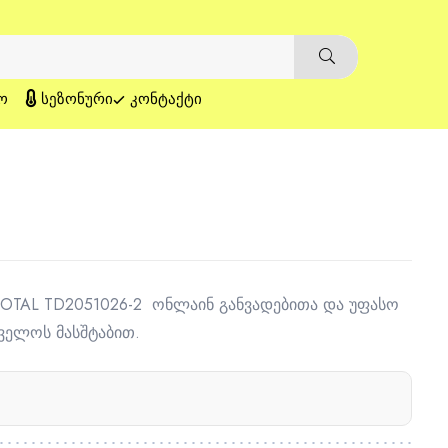
Ო
ᲡᲔᲖᲝᲜᲣᲠᲘ
ᲙᲝᲜᲢᲐᲥᲢᲘ
 TOTAL TD2051026-2 ონლაინ განვადებითა და უფასო
ველოს მასშტაბით.