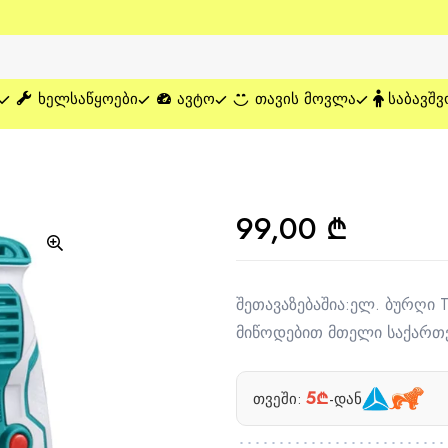
ᲮᲔᲚᲡᲐᲬᲧᲝᲔᲑᲘ
ᲐᲕᲢᲝ
ᲗᲐᲕᲘᲡ ᲛᲝᲕᲚᲐ
ᲡᲐᲑᲐᲕᲨᲕ
99,00
₾
შეთავაზებაშია:ელ. ბურღი
მიწოდებით მთელი საქართ
5₾
თვეში:
-დან