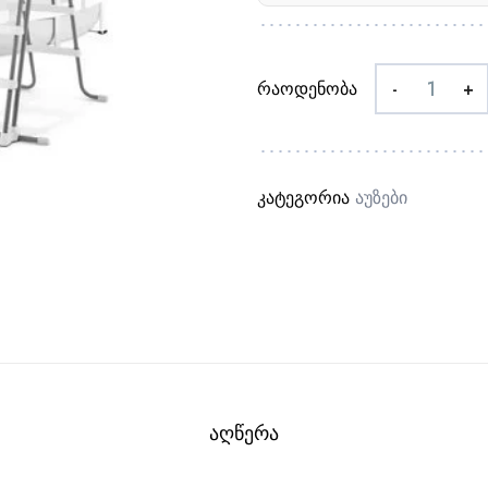
რაოდენობა
-
+
კატეგორია
Აუზები
ᲐᲦᲬᲔᲠᲐ