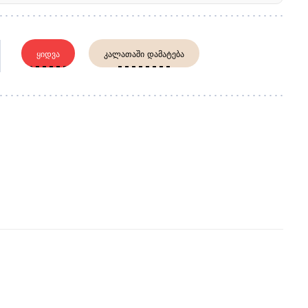
ᲧᲘᲓᲕᲐ
ᲙᲐᲚᲐᲗᲐᲨᲘ ᲓᲐᲛᲐᲢᲔᲑᲐ