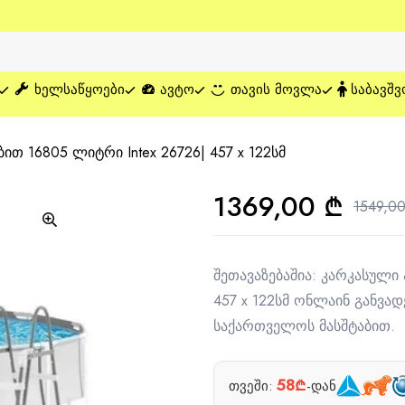
ᲮᲔᲚᲡᲐᲬᲧᲝᲔᲑᲘ
ᲐᲕᲢᲝ
ᲗᲐᲕᲘᲡ ᲛᲝᲕᲚᲐ
ᲡᲐᲑᲐᲕᲨᲕ
თ 16805 ლიტრი Intex 26726| 457 x 122სმ
1369,00
₾
1549,0
შეთავაზებაშია: კარკასული
457 x 122სმ ონლაინ განვა
საქართველოს მასშტაბით.
58₾
თვეში:
-დან