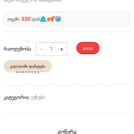
32₾
თვეში:
-დან
რაოდენობა
-
+
ᲧᲘᲓᲕᲐ
ᲙᲐᲚᲐᲗᲐᲨᲘ ᲓᲐᲛᲐᲢᲔᲑᲐ
კატეგორია
Აუზები
ᲐᲦᲬᲔᲠᲐ