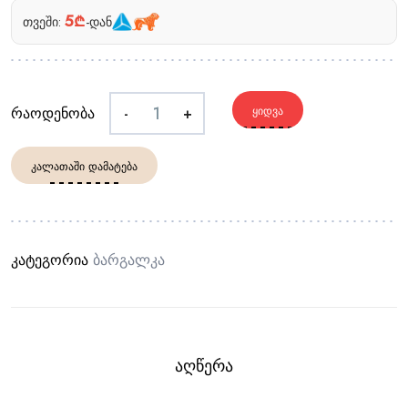
5₾
თვეში:
-დან
რაოდენობა
-
+
ᲧᲘᲓᲕᲐ
ᲙᲐᲚᲐᲗᲐᲨᲘ ᲓᲐᲛᲐᲢᲔᲑᲐ
კატეგორია
Ბარგალკა
ᲐᲦᲬᲔᲠᲐ