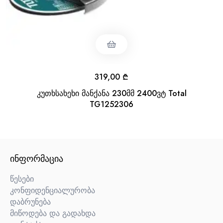
319,00
₾
კუთხსახეხი მანქანა 230მმ 2400ვტ Total
TG1252306
ᲘᲜᲤᲝᲠᲛᲐᲪᲘᲐ
წესები
კონფიდენციალურობა
დაბრუნება
მიწოდება და გადახდა