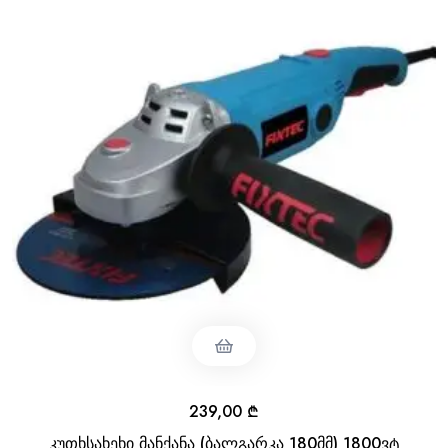
239,00
₾
კუთხსახეხი მანქანა (ბალგარკა 180მმ) 1800ვტ