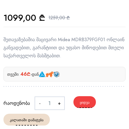
1099,00
₾
1259,00
₾
შეთავაზებაშია:მაცივარი Midea MDRB379FGF01 ონლაინ
განვადებით, გარანტიით და უფასო მიწოდებით მთელი
საქართველოს მასშტაბით.
46₾
თვეში:
-დან
რაოდენობა
-
+
ᲧᲘᲓᲕᲐ
ᲙᲐᲚᲐᲗᲐᲨᲘ ᲓᲐᲛᲐᲢᲔᲑᲐ