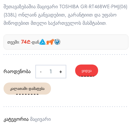
შეთავაზებაშია:მაცივარი TOSHIBA GR-RT468WE-PMJ(06)
(338L) ონლაინ განვადებით, გარანტიით და უფასო
მიწოდებით მთელი საქართველოს მასშტაბით.
74₾
თვეში:
-დან
რაოდენობა
-
+
ᲧᲘᲓᲕᲐ
ᲙᲐᲚᲐᲗᲐᲨᲘ ᲓᲐᲛᲐᲢᲔᲑᲐ
კატეგორია
Მაცივარი