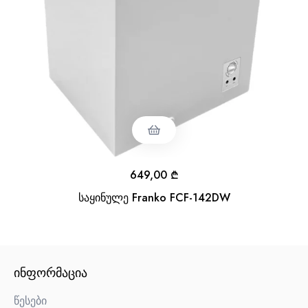
649,00
₾
საყინულე Franko FCF-142DW
ᲘᲜᲤᲝᲠᲛᲐᲪᲘᲐ
წესები