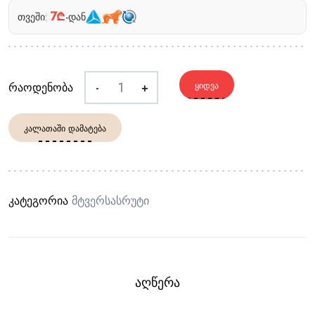
7₾
თვეში:
-დან
რაოდენობა
-
+
ᲧᲘᲓᲕᲐ
ᲙᲐᲚᲐᲗᲐᲨᲘ ᲓᲐᲛᲐᲢᲔᲑᲐ
კატეგორია
Მტვერსასრუტი
ᲐᲦᲬᲔᲠᲐ