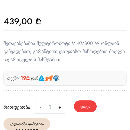
439,00
₾
შეთავაზებაშია:მულტირობოტი MJ-KM8001W ონლაინ
განვადებით, გარანტიით და უფასო მიწოდებით მთელი
საქართველოს მასშტაბით.
19₾
თვეში:
-დან
რაოდენობა
-
+
ᲧᲘᲓᲕᲐ
ᲙᲐᲚᲐᲗᲐᲨᲘ ᲓᲐᲛᲐᲢᲔᲑᲐ