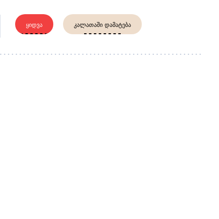
ᲧᲘᲓᲕᲐ
ᲙᲐᲚᲐᲗᲐᲨᲘ ᲓᲐᲛᲐᲢᲔᲑᲐ