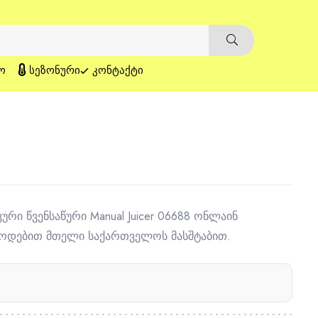
Ო
ᲡᲔᲖᲝᲜᲣᲠᲘ
ᲙᲝᲜᲢᲐᲥᲢᲘ
კური წვენსაწური Manual Juicer 06688 ონლაინ
წოდებით მთელი საქართველოს მასშტაბით.