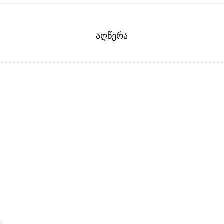
ᲐᲦᲬᲔᲠᲐ