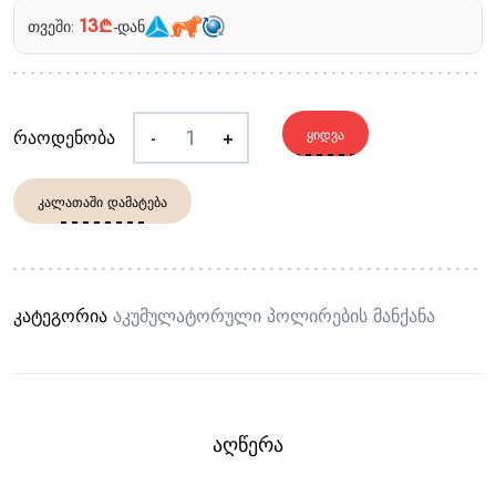
13₾
თვეში:
-დან
რაოდენობა
-
+
ᲧᲘᲓᲕᲐ
ᲙᲐᲚᲐᲗᲐᲨᲘ ᲓᲐᲛᲐᲢᲔᲑᲐ
კატეგორია
Აკუმულატორული Პოლირების Მანქანა
ᲐᲦᲬᲔᲠᲐ