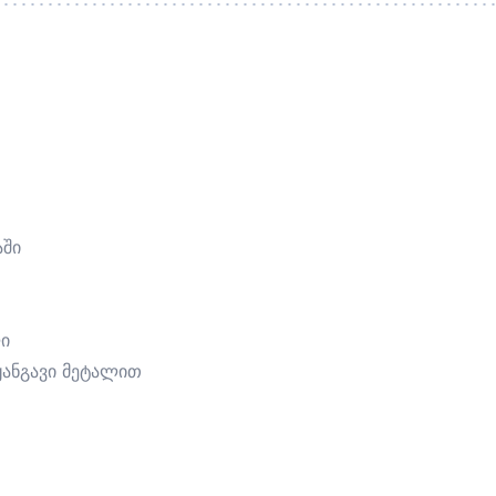
აში
ლი
ჟანგავი მეტალით