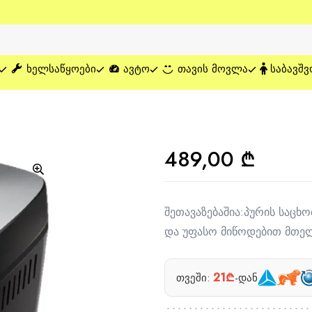
ᲮᲔᲚᲡᲐᲬᲧᲝᲔᲑᲘ
ᲐᲕᲢᲝ
ᲗᲐᲕᲘᲡ ᲛᲝᲕᲚᲐ
ᲡᲐᲑᲐᲕᲨᲕ
489,00
₾
შეთავაზებაშია:პურის საცხო
და უფასო მიწოდებით მთელ
21₾
თვეში:
-დან