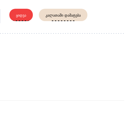
ᲧᲘᲓᲕᲐ
ᲙᲐᲚᲐᲗᲐᲨᲘ ᲓᲐᲛᲐᲢᲔᲑᲐ