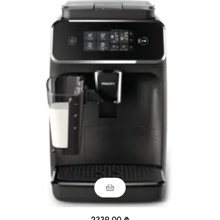
2339,00
₾