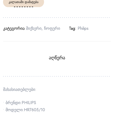
ᲙᲐᲚᲐᲗᲐᲨᲘ ᲓᲐᲛᲐᲢᲔᲑᲐ
კატეგორია
Მიქსერი
,
Ჩოფერი
Tag:
Philips
ᲐᲦᲬᲔᲠᲐ
მახასიათებლები:
• ბრენდი:PHILIPS
• მოდელი:HR7605/10