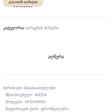
ᲙᲐᲚᲐᲗᲐᲨᲘ ᲓᲐᲛᲐᲢᲔᲑᲐ
კატეგორია
Სარეცხის Მანქანა
ᲐᲦᲬᲔᲠᲐ
ძირითადი მახასიათებლები:
• მწარმოებელი: MIDEA
• მოდელი: MFE06W60
• ჩატვირთვის ტიპი: ფრონტალური