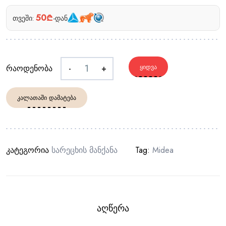
50₾
თვეში:
-დან
რაოდენობა
-
+
ᲧᲘᲓᲕᲐ
ᲙᲐᲚᲐᲗᲐᲨᲘ ᲓᲐᲛᲐᲢᲔᲑᲐ
კატეგორია
Სარეცხის Მანქანა
Tag:
Midea
ᲐᲦᲬᲔᲠᲐ