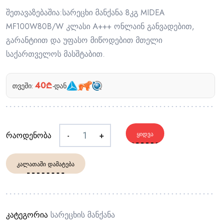
შეთავაზებაშია:სარეცხი მანქანა 8კგ MIDEA
MF100W80B/W კლასი A+++ ონლაინ განვადებით,
გარანტიით და უფასო მიწოდებით მთელი
საქართველოს მასშტაბით.
40₾
თვეში:
-დან
რაოდენობა
-
+
ᲧᲘᲓᲕᲐ
ᲙᲐᲚᲐᲗᲐᲨᲘ ᲓᲐᲛᲐᲢᲔᲑᲐ
კატეგორია
Სარეცხის Მანქანა