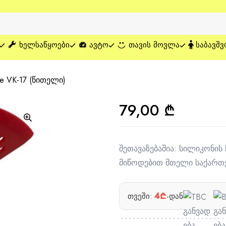
ᲮᲔᲚᲡᲐᲬᲧᲝᲔᲑᲘ
ᲐᲕᲢᲝ
ᲗᲐᲕᲘᲡ ᲛᲝᲕᲚᲐ
ᲡᲐᲑᲐᲕᲨᲕ
e VK-17 (წითელი)
79,00
₾
შეთავაზებაშია: სილიკონის 
მიწოდებით მთელი საქართ
4₾
თვეში:
-დან