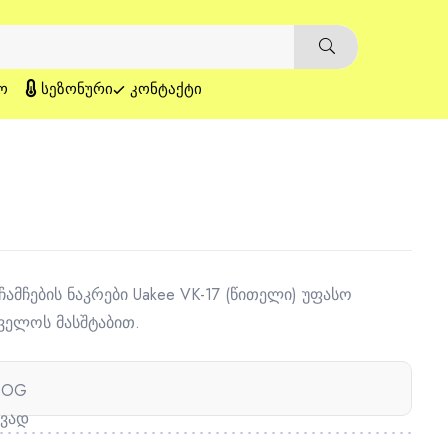
Ო
ᲡᲔᲖᲝᲜᲣᲠᲘ
ᲙᲝᲜᲢᲐᲥᲢᲘ
ჩამჩების ნაკრები Uakee VK-17 (წითელი) უფასო
ველოს მასშტაბით.