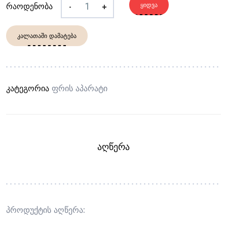
რაოდენობა
-
+
ᲧᲘᲓᲕᲐ
ᲙᲐᲚᲐᲗᲐᲨᲘ ᲓᲐᲛᲐᲢᲔᲑᲐ
კატეგორია
Ფრის Აპარატი
ᲐᲦᲬᲔᲠᲐ
პროდუქტის აღწერა: