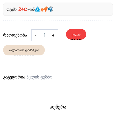
24₾
თვეში:
-დან
რაოდენობა
-
+
ᲧᲘᲓᲕᲐ
ᲙᲐᲚᲐᲗᲐᲨᲘ ᲓᲐᲛᲐᲢᲔᲑᲐ
კატეგორია
Წყლის Ტუმბო
ᲐᲦᲬᲔᲠᲐ