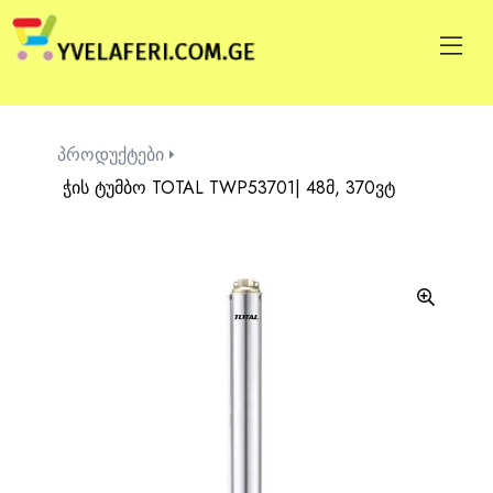
პროდუქტები
ჭის ტუმბო TOTAL TWP53701| 48მ, 370ვტ