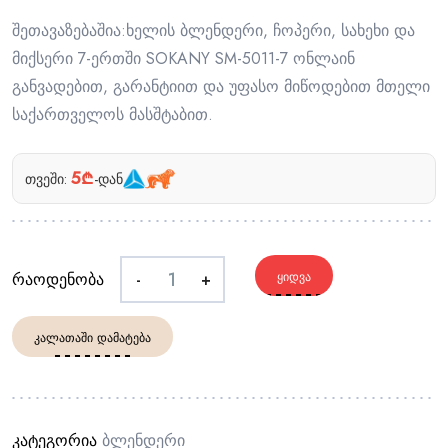
შეთავაზებაშია:ხელის ბლენდერი, ჩოპერი, სახეხი და
მიქსერი 7-ერთში SOKANY SM-5011-7 ონლაინ
განვადებით, გარანტიით და უფასო მიწოდებით მთელი
საქართველოს მასშტაბით.
5₾
თვეში:
-დან
რაოდენობა
-
+
ᲧᲘᲓᲕᲐ
ᲙᲐᲚᲐᲗᲐᲨᲘ ᲓᲐᲛᲐᲢᲔᲑᲐ
კატეგორია
Ბლენდერი