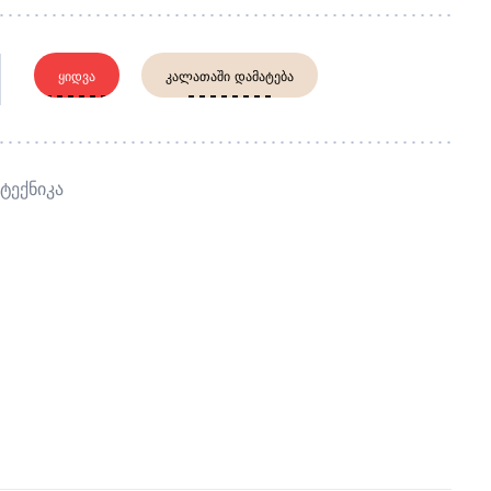
ᲧᲘᲓᲕᲐ
ᲙᲐᲚᲐᲗᲐᲨᲘ ᲓᲐᲛᲐᲢᲔᲑᲐ
Ტექნიკა