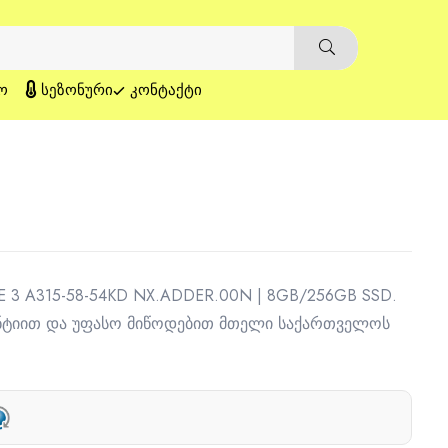
Ო
ᲡᲔᲖᲝᲜᲣᲠᲘ
ᲙᲝᲜᲢᲐᲥᲢᲘ
RE 3 A315-58-54KD NX.ADDER.00N | 8GB/256GB SSD.
ანტიით და უფასო მიწოდებით მთელი საქართველოს