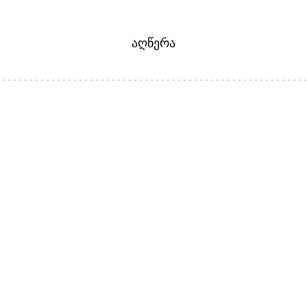
ᲐᲦᲬᲔᲠᲐ