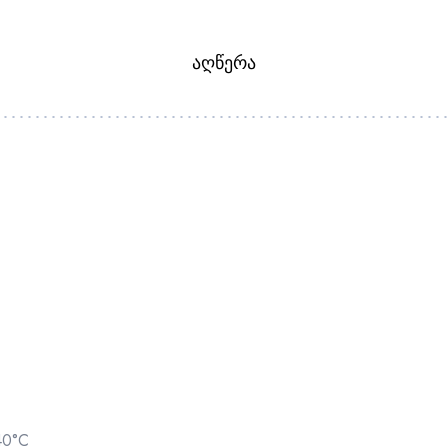
ᲐᲦᲬᲔᲠᲐ
40°C