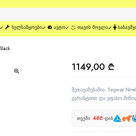
ᲮᲔᲚᲡᲐᲬᲧᲝᲔᲑᲘ
ᲐᲕᲢᲝ
ᲗᲐᲕᲘᲡ ᲛᲝᲕᲚᲐ
ᲡᲐᲑᲐᲕᲨᲕ
Black
1149,00
₾
შეთავაზებაშია: Segway Nine
გარანტიით და უფასო მიწო
48₾
თვეში:
-დან