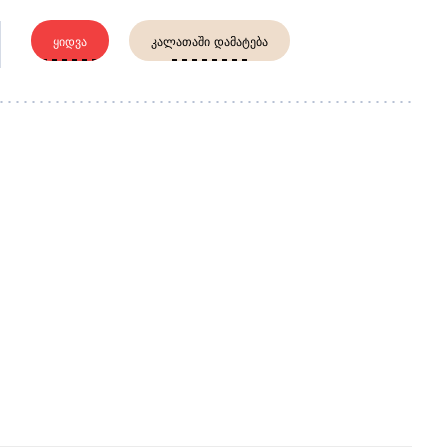
ᲧᲘᲓᲕᲐ
ᲙᲐᲚᲐᲗᲐᲨᲘ ᲓᲐᲛᲐᲢᲔᲑᲐ