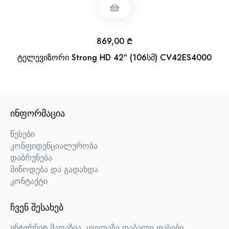
869,00
₾
ტელევიზორი Strong HD 42″ (106სმ) CV42ES4000
ᲘᲜᲤᲝᲠᲛᲐᲪᲘᲐ
წესები
კონფიდენციალურობა
დაბრუნება
მიწოდება და გადახდა
კონტაქტი
ᲩᲕᲔᲜ ᲨᲔᲡᲐᲮᲔᲑ
ინტერნეტ მაღაზია, ყველაზე დაბალი ფასები