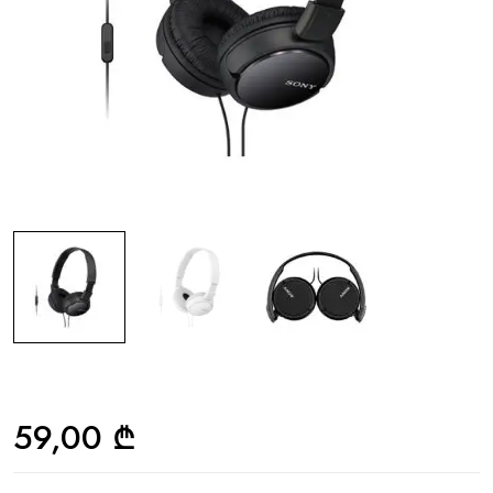
59,00
₾