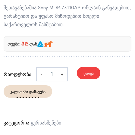
შეთავაზებაშია:Sony MDR-ZX110AP ონლაინ განვადებით,
გარანტიით და უფასო მიწოდებით მთელი
საქართველოს მასშტაბით.
3₾
თვეში:
-დან
რაოდენობა
-
+
ᲧᲘᲓᲕᲐ
ᲙᲐᲚᲐᲗᲐᲨᲘ ᲓᲐᲛᲐᲢᲔᲑᲐ
კატეგორია
Ყურსასმენები