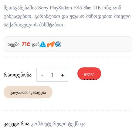
შეთავაზებაშია:Sony PlayStation PS5 Slim 1TB ონლაინ
განვადებით, გარანტიით და უფასო მიწოდებით მთელი
საქართველოს მასშტაბით.
71₾
თვეში:
-დან
რაოდენობა
-
+
ᲧᲘᲓᲕᲐ
ᲙᲐᲚᲐᲗᲐᲨᲘ ᲓᲐᲛᲐᲢᲔᲑᲐ
კატეგორია
Კომპიუტერული Ტექნიკა